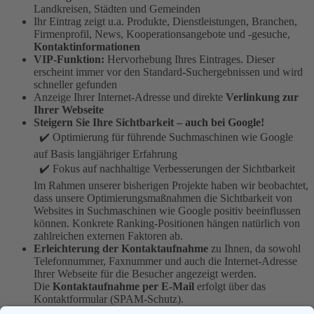
Landkreisen, Städten und Gemeinden
Ihr Eintrag zeigt u.a. Produkte, Dienstleistungen, Branchen,
Firmenprofil, News, Kooperationsangebote und -gesuche,
Kontaktinformationen
VIP-Funktion:
Hervorhebung Ihres Eintrages. Dieser
erscheint immer vor den Standard-Suchergebnissen und wird
schneller gefunden
Anzeige Ihrer Internet-Adresse und direkte
Verlinkung zur
Ihrer Webseite
Steigern Sie Ihre Sichtbarkeit – auch bei Google!
✔️ Optimierung für führende Suchmaschinen wie Google
auf Basis langjähriger Erfahrung
✔️ Fokus auf nachhaltige Verbesserungen der Sichtbarkeit
Im Rahmen unserer bisherigen Projekte haben wir beobachtet,
dass unsere Optimierungsmaßnahmen die Sichtbarkeit von
Websites in Suchmaschinen wie Google positiv beeinflussen
können. Konkrete Ranking-Positionen hängen natürlich von
zahlreichen externen Faktoren ab.
Erleichterung der Kontaktaufnahme
zu Ihnen, da sowohl
Telefonnummer, Faxnummer und auch die Internet-Adresse
Ihrer Webseite für die Besucher angezeigt werden.
Die
Kontaktaufnahme per E-Mail
erfolgt über das
Kontaktformular (SPAM-Schutz).
Anmeldung mehrerer ähnlicher Einträge, z.B. für Filialen,