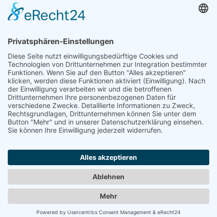
Standorte. Das Entgelt wird nur 1x berechnet
Präsentation Ihres Logos
(oder Banners) in Ihrem Eintrag
und zusätzlich auf einer Branchen- Produkt- oder
Dienstleistungsseite
Umsetzung Ihrer
individuellen Wünsche
(z.B. Ausschaltung
von Werbung, Design Ihres Eintrages)
Manuelle Prüfung Ihres Eintrages. Dabei sind
Abweichungen vom Impressum
Ihrer Webseite und
indviduelle Ergänzungen möglich.
Detaillierter
Besucherzähler
und
jährliche Auswertung
/
jährliches Controlling über den Erfolg des Eintrages
Preis nur einmalig 151,26
EUR
zzgl. MwSt. = 180,00 EUR für 1 Jahr
Bis zu
50% Preisnachlass
bei
Verlinkung von Ihrer Webseite zu uns
Keine automatische
Verlängerung,
keine Kündigung notwendig
Job-Angebote können jetzt im
Eintrag präsentiert werden
Auswählen
Werben in diesem Portal
•
Kontakt / Impressum
•
Datenschutzerklärung
•
Cookie-Einstellungen