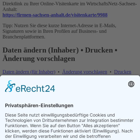
Direktlink zu Ihrer Online-Visitenkarte im WirtschaftsNetz-Sachsen-
Anhalt:
https://firmen-sachsen-anhalt.de/visitenkarte/9988
Tipp: Nutzen Sie diese kurze Internet-Adresse in E-Mails,
Signaturen sowie in Ihren Profilen auf Business- und
Branchenplattformen.
Daten ändern (Inhaber) • Drucken •
Änderung vorschlagen
Daten ändern (für Inhaber)
•
Änderung vorschlagen
•
Drucken
Änderung vorschlagen | Fehler melden
×
Bitte teilen Sie uns mit, welche Informationen fehlerhaft oder
veraltet sind:
Internet-Adresse fehlt oder ist falsch
E-Mail-Adresse fehlt oder ist falsch
Telefonnummer, Faxnummer oder Anschrift ist falsch