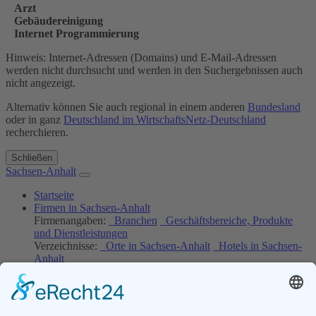
Arzt
Gebäudereinigung
Internet Programmierung
Hinweis: Internet-Adressen (Domains) und E-Mail-Adressen
werden nicht durchsucht und werden in den Suchergebnissen auch
nicht angezeigt.
Alternativ können Sie auch regional in einem anderen
Bundesland
oder in ganz
Deutschland im WirtschaftsNetz-Deutschland
recherchieren.
Schließen
Sachsen-Anhalt
Startseite
Firmen in Sachsen-Anhalt
Firmenangaben:
Branchen
Geschäftsbereiche, Produkte
und Dienstleistungen
Verzeichnisse:
Orte in Sachsen-Anhalt
Hotels in Sachsen-
Anhalt
Job-Angebote
Kostenlos eintragen
Einloggen
Ihre Werbung