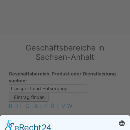
Geschäftsbereiche in
Sachsen-Anhalt
Geschäftsbereich, Produkt oder Dienstleistung
suchen:
B
D
F
G
I
K
L
P
S
T
V
W