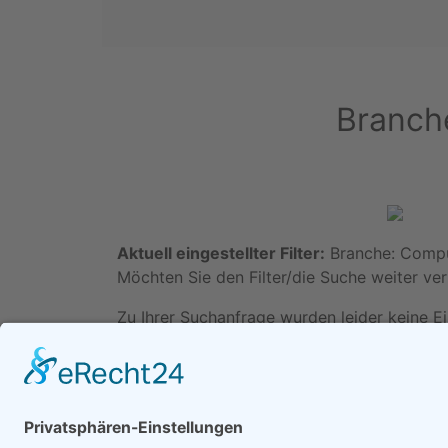
Branch
Aktuell eingestellter Filter:
Branche: Compu
Möchten Sie den Filter/die Suche weiter ver
Zu Ihrer Suchanfrage wurden leider keine E
Werben in diesem Por