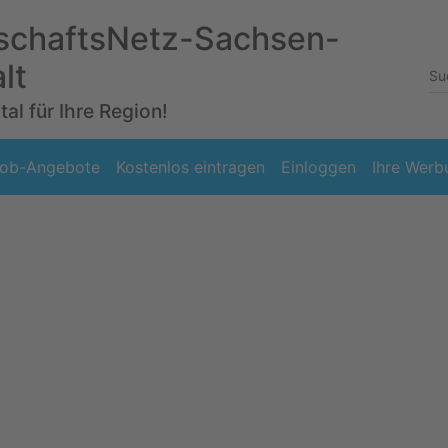
schaftsNetz-Sachsen-
lt
al für Ihre Region!
ob-Angebote
Kostenlos eintragen
Einloggen
Ihre Werb