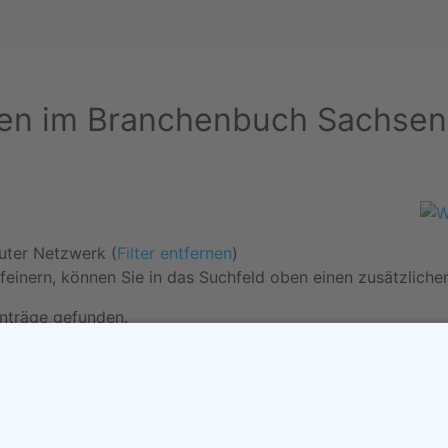
en im Branchenbuch Sachsen
ter Netzwerk (
Filter entfernen
)
feinern, können Sie in das Suchfeld oben einen zusätzliche
inträge gefunden.
tal
•
Kontakt / Impressum
•
Datenschutzerklärung
•