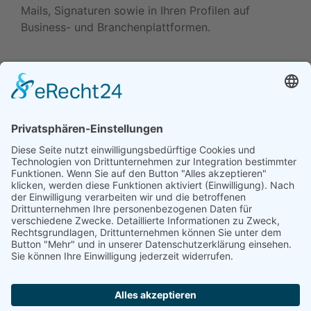
Mails, Signaturen sowie in Ihren Profilen auf
Business- und Branchenplattformen.
Daten ändern (Inhaber) •
Drucken • Änderung
vorschlagen
Daten ändern (für Inhaber)
•
Änderung
vorschlagen
•
Drucken
Werben in diesem Portal
•
Kontakt / Impressum
•
Datenschutzerklärung
•
Cookie-Einstellungen